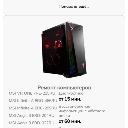
Показать ещё...
Ремонт компьютеров
MSI VR ONE 7RE-215RU
Диагностика
от 15 мин.
MSI Infinite A 8RG-466RU
Восстановление
MSI Infinite A 8RC-209RU
информации с жёсткого
MSI Aegis 3 8RD-204RU
диска
от 60 мин.
MSI Aegis 3 8RD-022RU