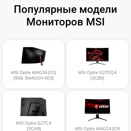
Популярные модели
Мониторов MSI
MSI Optix MAG341CQ
MSI Optix G27CQ4
[9S6-3MA01H-003]
[3CB0]
MSI Optix G27C4
[3CA9]
MSI Optix MAG241CR